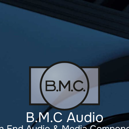
B.M.C Audio
h End Audio & Media Compon